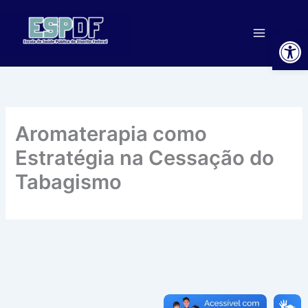
Ir
para
Ab
o
conteúdo
Aromaterapia como
Estratégia na Cessação do
Tabagismo