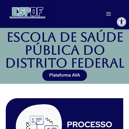
Ir
para
Ab
o
conteúdo
Escola de Saúde
Pública DO
DISTRITO FEDERAL
Plataforma AVA