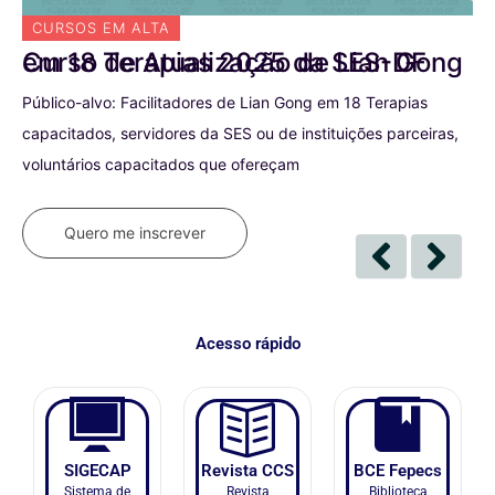
CURSOS EM ALTA
C
Curso de Atualização de Lian Gong em 18 Terapias 2025 da SES-DF
S
Público-alvo: Facilitadores de Lian Gong em 18 Terapias
IN
capacitados, servidores da SES ou de instituições parceiras,
voluntários capacitados que ofereçam
Quero me inscrever
Acesso rápido
SIGECAP
Revista CCS
BCE Fepecs
Sistema de
Revista
Biblioteca