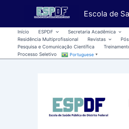
Ir
para
Escola de Sa
o
conteúdo
Início
ESPDF
Secretaria Acadêmica
Residência Multiprofissional
Revistas
Pós
Pesquisa e Comunicação Científica
Treinament
Processo Seletivo
Portuguese
▼