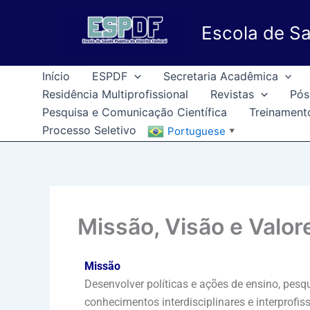
Ir
para
Escola de Sa
o
conteúdo
Início
ESPDF
Secretaria Acadêmica
Residência Multiprofissional
Revistas
Pós
Pesquisa e Comunicação Científica
Treinament
Processo Seletivo
Portuguese
▼
Missão, Visão e Valor
Missão
Desenvolver políticas e ações de ensino, pesq
conhecimentos interdisciplinares e interprofi