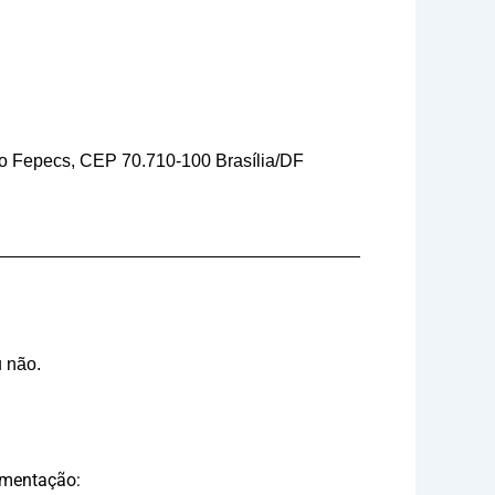
io Fepecs, CEP 70.710-100 Brasília/DF
u não.
umentação: