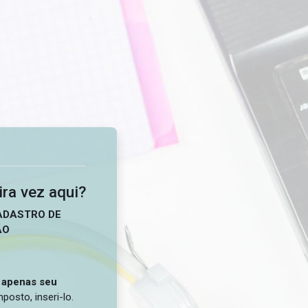
ica do Distrito Federal - ESPDF/
ira vez aqui?
CADASTRO DE
ÃO
a
apenas seu
posto, inseri-lo.