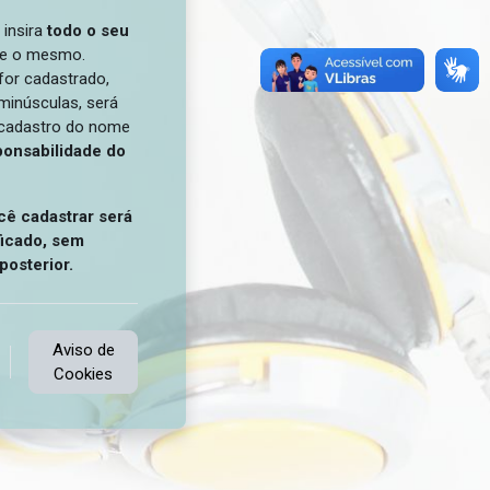
, insira
todo o seu
vie o mesmo.
or cadastrado,
minúsculas, será
O cadastro do nome
ponsabilidade do
ê cadastrar será
ficado, sem
posterior.
Aviso de
Cookies