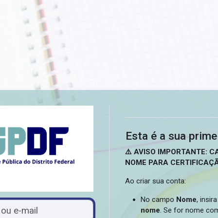
Acesso a Escola de Saúde Públ
Esta é a sua prime
⚠️ AVISO IMPORTANTE: 
NOME PARA CERTIFICAÇ
Ao criar sua conta:
No campo
Nome
, insir
 nova conta
mail
nome
. Se for nome com