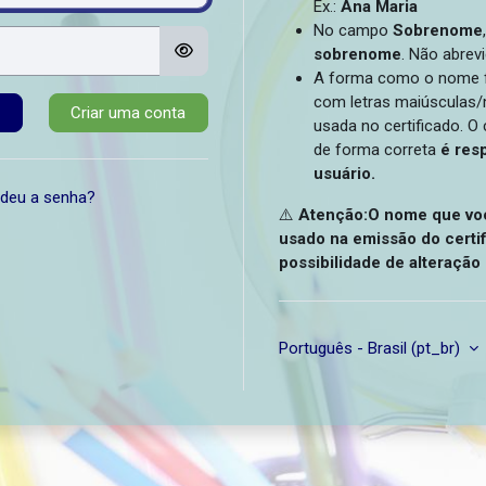
Ex.:
Ana Maria
No campo
Sobrenome
sobrenome
. Não abre
A forma como o nome f
com letras maiúsculas/
Criar uma conta
usada no certificado. 
de forma correta
é res
usuário.
deu a senha?
⚠️
Atenção:
O nome que voc
usado na emissão do certi
possibilidade de alteração 
Português - Brasil ‎(pt_br)‎