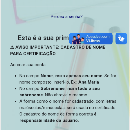
Perdeu a senha?
Esta é a sua primeira vez aqui?
⚠️ AVISO IMPORTANTE: CADASTRO DE NOME
PARA CERTIFICAÇÃO
Ao criar sua conta:
No campo
Nome
, insira
apenas seu nome
. Se for
nome composto, inseri-lo. Ex.:
Ana Maria
No campo
Sobrenome
, insira
todo o seu
sobrenome
. Não abrevie o mesmo.
A forma como o nome for cadastrado, com letras
maiúsculas/minúsculas, será usada no certificado.
O cadastro do nome de forma correta
é
responsabilidade do usuário.