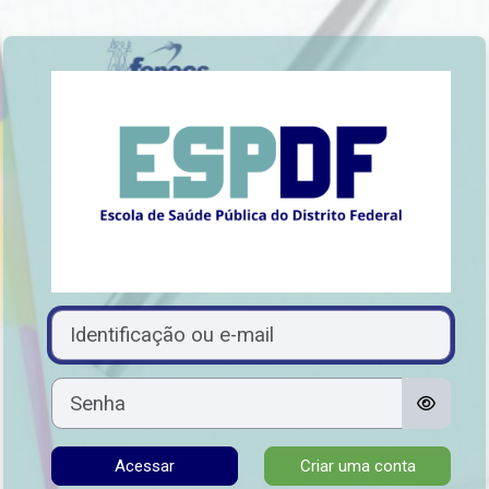
Ir para o conteúdo principal
Acesso a Escola
Avançar para criar nova conta
Identificação ou e-mail
Senha
Acessar
Criar uma conta