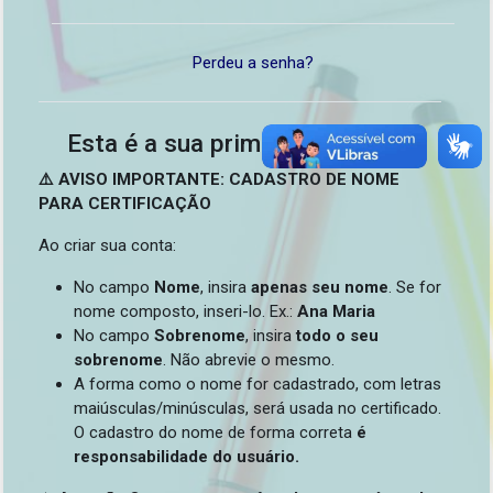
Perdeu a senha?
Esta é a sua primeira vez aqui?
⚠️ AVISO IMPORTANTE: CADASTRO DE NOME
PARA CERTIFICAÇÃO
Ao criar sua conta:
No campo
Nome
, insira
apenas seu nome
. Se for
nome composto, inseri-lo. Ex.:
Ana Maria
No campo
Sobrenome
, insira
todo o seu
sobrenome
. Não abrevie o mesmo.
A forma como o nome for cadastrado, com letras
maiúsculas/minúsculas, será usada no certificado.
O cadastro do nome de forma correta
é
responsabilidade do usuário.