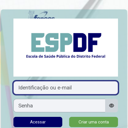
Ir para o conteúdo principal
Acesso a Escola
Avançar para criar nova conta
Identificação ou e-mail
Senha
Acessar
Criar uma conta