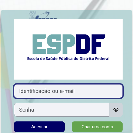
Ir para o conteúdo principal
Acesso a Escola
Avançar para criar nova conta
Identificação ou e-mail
Senha
Acessar
Criar uma conta