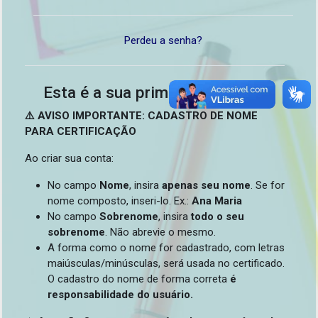
Perdeu a senha?
Esta é a sua primeira vez aqui?
⚠️ AVISO IMPORTANTE: CADASTRO DE NOME
PARA CERTIFICAÇÃO
Ao criar sua conta:
No campo
Nome
, insira
apenas seu nome
. Se for
nome composto, inseri-lo. Ex.:
Ana Maria
No campo
Sobrenome
, insira
todo o seu
sobrenome
. Não abrevie o mesmo.
A forma como o nome for cadastrado, com letras
maiúsculas/minúsculas, será usada no certificado.
O cadastro do nome de forma correta
é
responsabilidade do usuário.