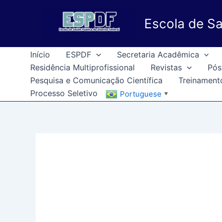
Ir
para
Escola de Sa
o
conteúdo
Início
ESPDF
Secretaria Acadêmica
Residência Multiprofissional
Revistas
Pós
Pesquisa e Comunicação Científica
Treinament
Processo Seletivo
Portuguese
▼