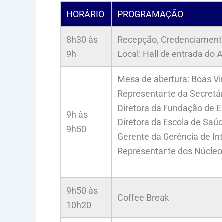
HORÁRIO
PROGRAMAÇÃO
8h30 às
Recepção, Credenciament
9h
Local: Hall de entrada do 
Mesa de abertura: Boas V
Representante da Secretár
Diretora da Fundação de E
9h às
Diretora da Escola de Saúd
9h50
Gerente da Gerência de In
Representante dos Núcle
9h50 às
Coffee Break
10h20