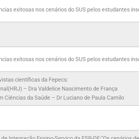
cias exitosas nos cenários do SUS pelos estudantes insc
cias exitosas nos cenários do SUS pelos estudantes insc
stas científicas da Fepecs:
rnal(HRJ) – Dra Valdelice Nascimento de França
m Ciências da Saúde – Dr Luciano de Paula Camilo
de Integração Ensino-Serviço da ESP-DF:”Os cenários de