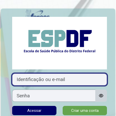
Ir para o conteúdo principal
Acesso a Escola
Avançar para criar nova conta
Identificação ou e-mail
Senha
Acessar
Criar uma conta