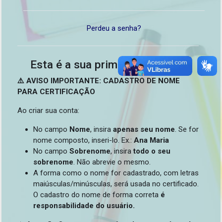
Perdeu a senha?
Esta é a sua primeira vez aqui?
⚠️ AVISO IMPORTANTE: CADASTRO DE NOME
PARA CERTIFICAÇÃO
Ao criar sua conta:
No campo
Nome
, insira
apenas seu nome
. Se for
nome composto, inseri-lo. Ex.:
Ana Maria
No campo
Sobrenome
, insira
todo o seu
sobrenome
. Não abrevie o mesmo.
A forma como o nome for cadastrado, com letras
maiúsculas/minúsculas, será usada no certificado.
O cadastro do nome de forma correta
é
responsabilidade do usuário.