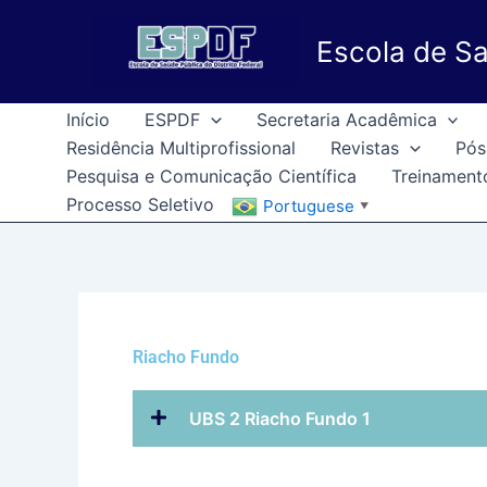
Ir
para
Escola de Sa
o
conteúdo
Início
ESPDF
Secretaria Acadêmica
Residência Multiprofissional
Revistas
Pós
Pesquisa e Comunicação Científica
Treinament
Processo Seletivo
Portuguese
▼
Riacho Fundo
UBS 2 Riacho Fundo 1