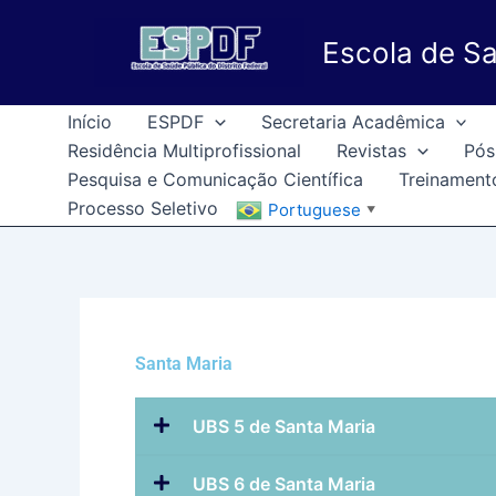
Ir
para
Escola de Sa
o
conteúdo
Início
ESPDF
Secretaria Acadêmica
Residência Multiprofissional
Revistas
Pós
Pesquisa e Comunicação Científica
Treinament
Processo Seletivo
Portuguese
▼
Santa Maria
UBS 5 de Santa Maria
UBS 6 de Santa Maria