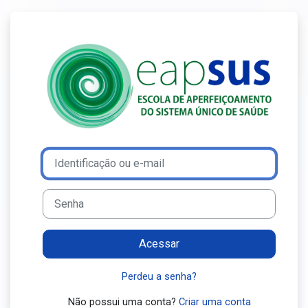
Ir para o conteúdo principal
Acesso a Ensin
Avançar para criar nova conta
Identificação ou e-mail
Senha
Acessar
Perdeu a senha?
Não possui uma conta?
Criar uma conta