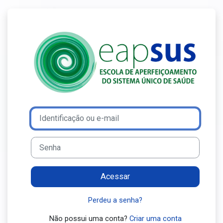
Ir para o conteúdo principal
Acesso a Ensin
Avançar para criar nova conta
Identificação ou e-mail
Senha
Acessar
Perdeu a senha?
Não possui uma conta?
Criar uma conta