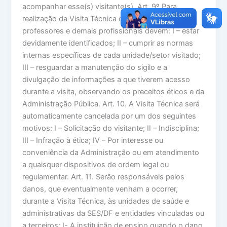
acompanhar esse(s) visitante(s). Art. 9º Para
realização da Visita Técnica os estudantes,
professores e demais profissionais devem: I – estar
devidamente identificados; II – cumprir as normas
internas específicas de cada unidade/setor visitado;
III – resguardar a manutenção do sigilo e a
divulgação de informações a que tiverem acesso
durante a visita, observando os preceitos éticos e da
Administração Pública. Art. 10. A Visita Técnica será
automaticamente cancelada por um dos seguintes
motivos: I – Solicitação do visitante; II – Indisciplina;
III – Infração à ética; IV – Por interesse ou
conveniência da Administração ou em atendimento
a quaisquer dispositivos de ordem legal ou
regulamentar. Art. 11. Serão responsáveis pelos
danos, que eventualmente venham a ocorrer,
durante a Visita Técnica, às unidades de saúde e
administrativas da SES/DF e entidades vinculadas ou
a terceiros: I- A instituição de ensino quando o dano