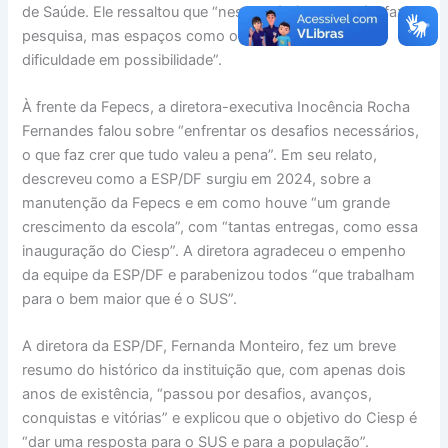
de Saúde. Ele ressaltou que “neste país é muito difícil fazer
pesquisa, mas espaços como o Ciesp transformam a
dificuldade em possibilidade”.
À frente da Fepecs, a diretora-executiva Inocência Rocha
Fernandes falou sobre “enfrentar os desafios necessários,
o que faz crer que tudo valeu a pena”. Em seu relato,
descreveu como a ESP/DF surgiu em 2024, sobre a
manutenção da Fepecs e em como houve “um grande
crescimento da escola”, com “tantas entregas, como essa
inauguração do Ciesp”. A diretora agradeceu o empenho
da equipe da ESP/DF e parabenizou todos “que trabalham
para o bem maior que é o SUS”.
A diretora da ESP/DF, Fernanda Monteiro, fez um breve
resumo do histórico da instituição que, com apenas dois
anos de existência, “passou por desafios, avanços,
conquistas e vitórias” e explicou que o objetivo do Ciesp é
“dar uma resposta para o SUS e para a população”.