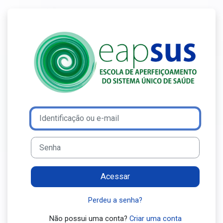
Ir para o conteúdo principal
Acesso a Ensin
Avançar para criar nova conta
Identificação ou e-mail
Senha
Acessar
Perdeu a senha?
Não possui uma conta?
Criar uma conta