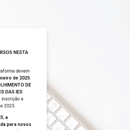
EAPSUS
RSOS NESTA
ataforma devem
aneiro de 2025
.
LHIMENTO DE
S DAS IES
 inscrição e
 de 2025.
25
,
a
ada para novos