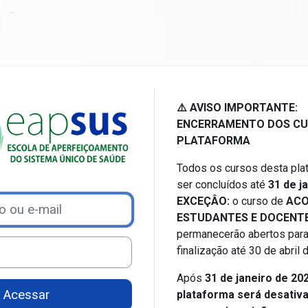
Acesso a Ensino a distância 
⚠️ AVISO IMPORTANTE:
ENCERRAMENTO DOS CU
PLATAFORMA
Todos os cursos desta pl
ser concluídos até
31 de j
EXCEÇÂO:
o curso de
ACO
ar nova conta
e-mail
ESTUDANTES E DOCENTE
permanecerão abertos para
finalização até 30 de abril
Após
31 de janeiro de 20
Acessar
plataforma será desativ