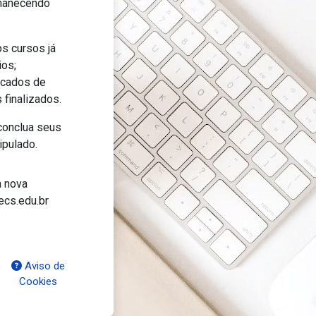
manecendo
s cursos já
ios;
icados de
 finalizados.
onclua seus
ipulado.
 nova
ecs.edu.br
Aviso de
Cookies