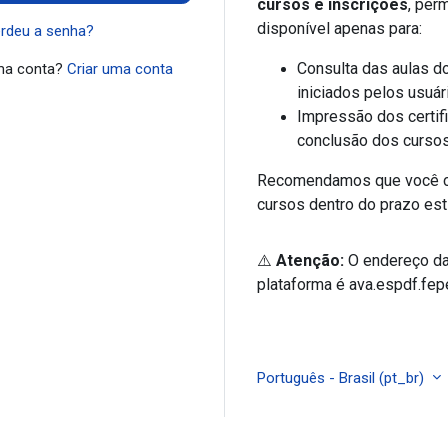
cursos e inscrições
, per
disponível apenas para:
rdeu a senha?
Consulta das aulas do
ma conta?
Criar uma conta
iniciados pelos usuár
Impressão dos certif
conclusão dos cursos
Recomendamos que você c
cursos dentro do prazo est
⚠️
Atenção:
O endereço da
plataforma é ava.espdf.fep
Português - Brasil ‎(pt_br)‎