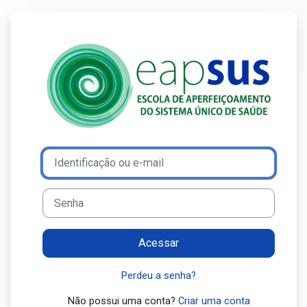
Ir para o conteúdo principal
Acesso a Ensin
Avançar para criar nova conta
Identificação ou e-mail
Senha
Acessar
Perdeu a senha?
Não possui uma conta?
Criar uma conta