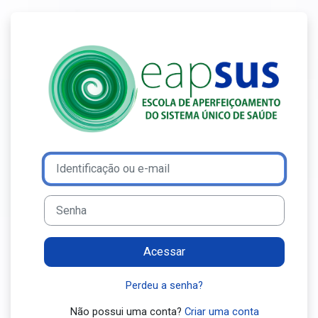
Ir para o conteúdo principal
Acesso a Ensin
Avançar para criar nova conta
Identificação ou e-mail
Senha
Acessar
Perdeu a senha?
Não possui uma conta?
Criar uma conta