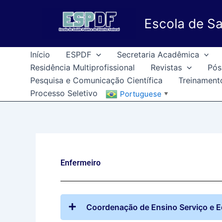
Ir
para
Escola de Sa
o
conteúdo
Início
ESPDF
Secretaria Acadêmica
Residência Multiprofissional
Revistas
Pós
Pesquisa e Comunicação Científica
Treinament
Processo Seletivo
Portuguese
▼
Enfermeiro
Coordenação de Ensino Serviço e 