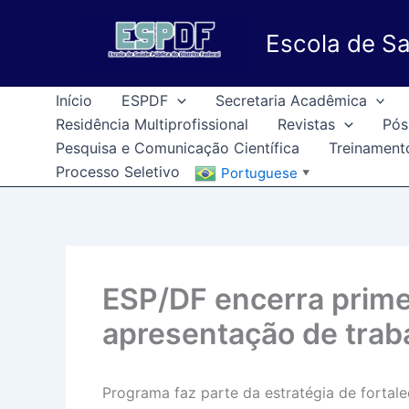
Ir
para
Escola de Sa
o
conteúdo
Início
ESPDF
Secretaria Acadêmica
Residência Multiprofissional
Revistas
Pós
Pesquisa e Comunicação Científica
Treinament
Processo Seletivo
Portuguese
▼
ESP/DF encerra prim
apresentação de traba
Programa faz parte da estratégia de fortale