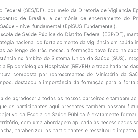
o Federal (SES/DF), por meio da Diretoria de Vigilância Ep
mocentro de Brasília, a cerimônia de encerramento do 
 Saúde – nível fundamental (EpiSUS-Fundamental).
scola de Saúde Pública do Distrito Federal (ESP/DF), man
atégia nacional de fortalecimento da vigilância em saúde in
as ao longo de três meses, a formação teve foco na capac
istência no âmbito do Sistema Único de Saúde (SUS). Inte
cia Epidemiológica Hospitalar (REVEH) e trabalhadores das á
ura composta por representantes do Ministério da Saú
ampos, destacou a importância da formação para o fortal
ria de agradecer a todos os nossos parceiros e também ao
que os participantes aqui presentes também possam futu
objetivo da Escola de Saúde Pública é exatamente formar 
rritório, com uma abordagem aplicada às necessidades soc
ocha, parabenizou os participantes e ressaltou o impacto d