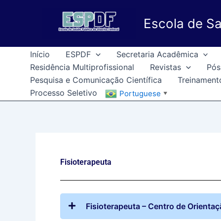
Ir
para
Escola de Sa
o
conteúdo
Início
ESPDF
Secretaria Acadêmica
Residência Multiprofissional
Revistas
Pós
Pesquisa e Comunicação Científica
Treinament
Processo Seletivo
Portuguese
▼
Fisioterapeuta
Fisioterapeuta – Centro de Orien