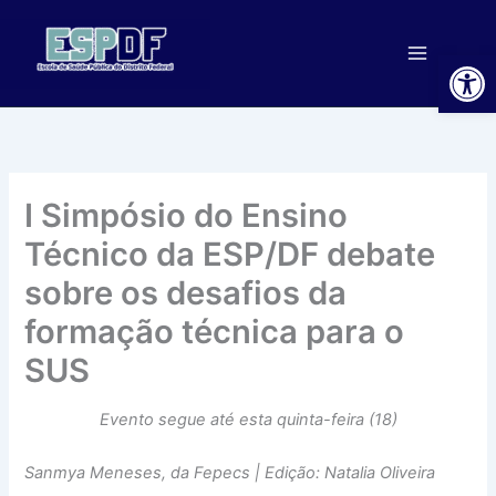
Ir
para
Ab
o
conteúdo
I Simpósio do Ensino
Técnico da ESP/DF debate
sobre os desafios da
formação técnica para o
SUS
Evento segue até esta quinta-feira (18)
Sanmya Meneses, da Fepecs | Edição: Natalia Oliveira