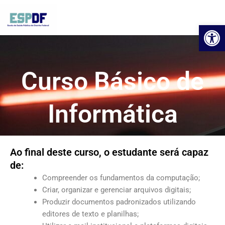
Ir
para
Ab
o
conteúdo
Curso Básico de
Informática
Ao final deste curso, o estudante será capaz
de:
Compreender os fundamentos da computação;
Criar, organizar e gerenciar arquivos digitais;
Produzir documentos padronizados utilizando
editores de texto e planilhas;