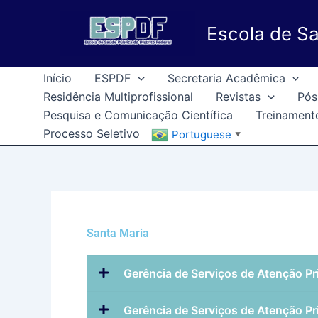
Ir
para
Escola de Sa
o
conteúdo
Início
ESPDF
Secretaria Acadêmica
Residência Multiprofissional
Revistas
Pós
Pesquisa e Comunicação Científica
Treinament
Processo Seletivo
Portuguese
▼
Santa Maria
Gerência de Serviços de Atenção Pr
Gerência de Serviços de Atenção Pr