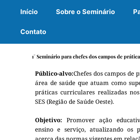
Ir
Início
Sobre o Seminário
Pa
para
o
conteúdo
Contato
1° Seminário para chefes dos campos de prática
Público-alvo:
Chefes dos campos de pr
área de saúde que atuam como super
práticas curriculares realizadas no
SES (Região de Saúde
Oeste
).
Objetivo:
Promover ação educati
ensino e serviço, atualizando os p
acerca das normas vigentes em relaçã