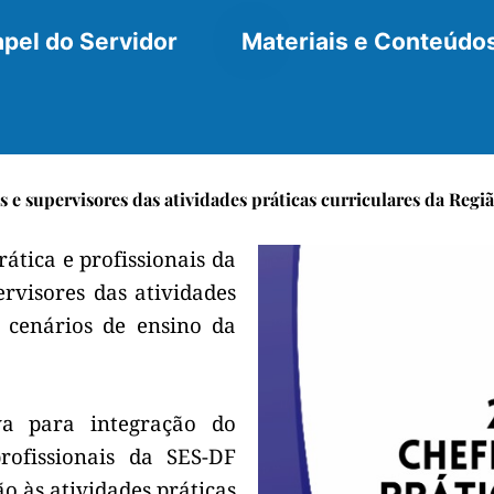
pel do Servidor
Materiais e Conteúdo
s e supervisores das atividades práticas curriculares da Regi
ática e profissionais da
visores das atividades
s cenários de ensino da
va para integração do
rofissionais da SES-DF
o às atividades práticas