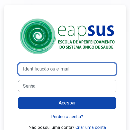
Ir para o conteúdo principal
Acesso a Ensin
Avançar para criar nova conta
Identificação ou e-mail
Senha
Acessar
Perdeu a senha?
Não possui uma conta?
Criar uma conta