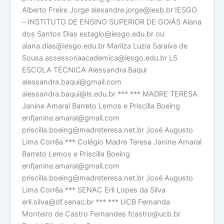
Alberto Freire Jorge alexandre.jorge@iesb.br IESGO
– INSTITUTO DE ENSINO SUPERIOR DE GOIÁS Alana
dos Santos Dias estagio@iesgo.edu.br ou
alana.dias@iesgo.edu.br Marilza Luzia Saraiva de
Sousa assessoriaacademica@iesgo.edu.br LS
ESCOLA TÉCNICA Alessandra Baqui
alessandra.baqui@gmail.com
alessandra.baqui@ls.edu.br *** *** MADRE TERESA
Janine Amaral Barreto Lemos e Priscilla Boeing
enfjanine.amaral@gmail.com
priscilla.boeing@madreteresa.net.br José Augusto
Lima Corrêa *** Colégio Madre Teresa Janine Amaral
Barreto Lemos e Priscilla Boeing
enfjanine.amaral@gmail.com
priscilla.boeing@madreteresa.net.br José Augusto
Lima Corrêa *** SENAC Erli Lopes da Silva
erli.silva@df.senac.br *** *** UCB Fernanda
Monteiro de Castro Fernandes fcastro@ucb.br