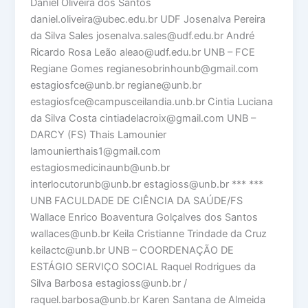
Daniel Oliveira dos Santos
daniel.oliveira@ubec.edu.br UDF Josenalva Pereira
da Silva Sales josenalva.sales@udf.edu.br André
Ricardo Rosa Leão aleao@udf.edu.br UNB – FCE
Regiane Gomes regianesobrinhounb@gmail.com
estagiosfce@unb.br regiane@unb.br
estagiosfce@campusceilandia.unb.br Cintia Luciana
da Silva Costa cintiadelacroix@gmail.com UNB –
DARCY (FS) Thais Lamounier
lamounierthais1@gmail.com
estagiosmedicinaunb@unb.br
interlocutorunb@unb.br estagioss@unb.br *** ***
UNB FACULDADE DE CIÊNCIA DA SAÚDE/FS
Wallace Enrico Boaventura Golçalves dos Santos
wallaces@unb.br Keila Cristianne Trindade da Cruz
keilactc@unb.br UNB – COORDENAÇÃO DE
ESTÁGIO SERVIÇO SOCIAL Raquel Rodrigues da
Silva Barbosa estagioss@unb.br /
raquel.barbosa@unb.br Karen Santana de Almeida