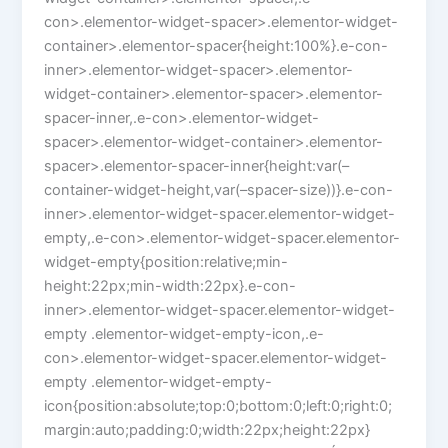
con>.elementor-widget-spacer>.elementor-widget-
container>.elementor-spacer{height:100%}.e-con-
inner>.elementor-widget-spacer>.elementor-
widget-container>.elementor-spacer>.elementor-
spacer-inner,.e-con>.elementor-widget-
spacer>.elementor-widget-container>.elementor-
spacer>.elementor-spacer-inner{height:var(–
container-widget-height,var(–spacer-size))}.e-con-
inner>.elementor-widget-spacer.elementor-widget-
empty,.e-con>.elementor-widget-spacer.elementor-
widget-empty{position:relative;min-
height:22px;min-width:22px}.e-con-
inner>.elementor-widget-spacer.elementor-widget-
empty .elementor-widget-empty-icon,.e-
con>.elementor-widget-spacer.elementor-widget-
empty .elementor-widget-empty-
icon{position:absolute;top:0;bottom:0;left:0;right:0;
margin:auto;padding:0;width:22px;height:22px}