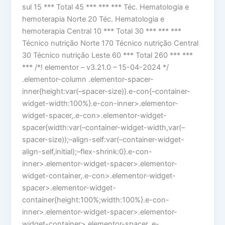
sul 15 *** Total 45 *** *** *** Téc. Hematologia e
hemoterapia Norte 20 Téc. Hematologia e
hemoterapia Central 10 *** Total 30 *** *** ***
Técnico nutrição Norte 170 Técnico nutrição Central
30 Técnico nutrição Leste 60 *** Total 260 *** ***
*** /*! elementor – v3.21.0 – 15-04-2024 */
.elementor-column .elementor-spacer-
inner{height:var(–spacer-size)}.e-con{–container-
widget-width:100%}.e-con-inner>.elementor-
widget-spacer,.e-con>.elementor-widget-
spacer{width:var(–container-widget-width,var(–
spacer-size));–align-self:var(–container-widget-
align-self,initial);–flex-shrink:0}.e-con-
inner>.elementor-widget-spacer>.elementor-
widget-container,.e-con>.elementor-widget-
spacer>.elementor-widget-
container{height:100%;width:100%}.e-con-
inner>.elementor-widget-spacer>.elementor-
widget-container>.elementor-spacer,.e-