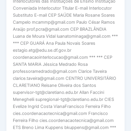
Interlocutores das Instituições de Ensino Instituição
Conveniada Interlocutor Titular E-mail Interlocutor
Substituto E-mail CEP SAÚDE Maria Rosane Soares
Campelo mcammp@gmail.com Paulo César Ramos
Araújo prof.pcra@gmail.com CEP BRAZLÂNDIA
Luana de Moura Vidal luanatominaga@gmail.com ***
*** CEP GUARÁ Ana Paula Novais Soares
estagio.etg@edu.se.df.gov.br
coordenacaointerlocucao@gmail.com *** *** CEP
SANTA MARIA Jéssica Medrado Rosa
professoramedrado@gmail.com Clarice Taveira
clarice.taveira@gmail.com CENTRO UNIVERSITÁRIO
CLARETIANO Reisane Oliveira dos Santos
supervisor-tgt@claretiano.edu.br Allan Faccini
Meneghelii supregional-tgt@claretiano.edu.br CIES
Evelize Ingrid Costa VianaFrancisco Ferreira Filho
cies.coordenacaotecnica@gmail.com Francisco
Ferreira Filho cies.coordenacaotecnica@gmail.com
ETS Breno Lima Kuppens bkuppens@gmail.com ***