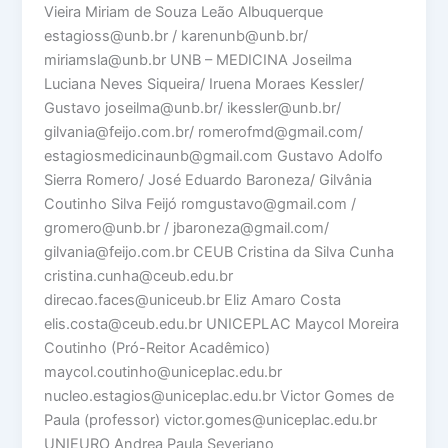
Vieira Miriam de Souza Leão Albuquerque
estagioss@unb.br / karenunb@unb.br/
miriamsla@unb.br UNB – MEDICINA Joseilma
Luciana Neves Siqueira/ Iruena Moraes Kessler/
Gustavo joseilma@unb.br/ ikessler@unb.br/
gilvania@feijo.com.br/ romerofmd@gmail.com/
estagiosmedicinaunb@gmail.com Gustavo Adolfo
Sierra Romero/ José Eduardo Baroneza/ Gilvânia
Coutinho Silva Feijó romgustavo@gmail.com /
gromero@unb.br / jbaroneza@gmail.com/
gilvania@feijo.com.br CEUB Cristina da Silva Cunha
cristina.cunha@ceub.edu.br
direcao.faces@uniceub.br Eliz Amaro Costa
elis.costa@ceub.edu.br UNICEPLAC Maycol Moreira
Coutinho (Pró-Reitor Acadêmico)
maycol.coutinho@uniceplac.edu.br
nucleo.estagios@uniceplac.edu.br Victor Gomes de
Paula (professor) victor.gomes@uniceplac.edu.br
UNIEURO Andrea Paula Severiano