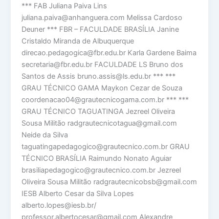
*** FAB Juliana Paiva Lins
juliana.paiva@anhanguera.com Melissa Cardoso
Deuner *** FBR – FACULDADE BRASÍLIA Janine
Cristaldo Miranda de Albuquerque
direcao.pedagogica@fbr.edu.br Karla Gardene Baima
secretaria@fbr.edu.br FACULDADE LS Bruno dos
Santos de Assis bruno.assis@ls.edu.br *** ***
GRAU TÉCNICO GAMA Maykon Cezar de Souza
coordenacao04@grautecnicogama.com.br *** ***
GRAU TÉCNICO TAGUATINGA Jezreel Oliveira
Sousa Militão radgrautecnicotagua@gmail.com
Neide da Silva
taguatingapedagogico@grautecnico.com.br GRAU
TÉCNICO BRASÍLIA Raimundo Nonato Aguiar
brasiliapedagogico@grautecnico.com.br Jezreel
Oliveira Sousa Militão radgrautecnicobsb@gmail.com
IESB Alberto Cesar da Silva Lopes
alberto.lopes@iesb.br/
professor.albertocesar@gmail.com Alexandre