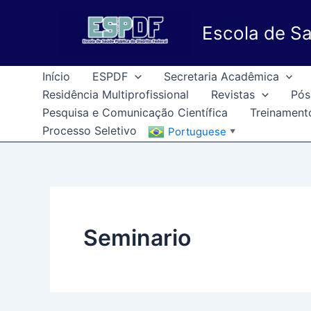
Ir
para
Escola de Sa
o
conteúdo
Início
ESPDF
Secretaria Acadêmica
Residência Multiprofissional
Revistas
Pós
Pesquisa e Comunicação Científica
Treinament
Processo Seletivo
Portuguese
▼
Seminario