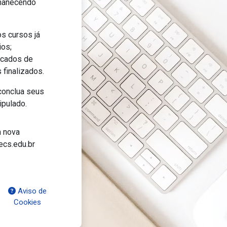
manecendo
s cursos já
ios;
icados de
 finalizados.
onclua seus
ipulado.
 nova
ecs.edu.br
Aviso de
Cookies