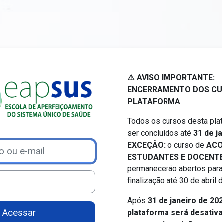
Acesso a Ensino a distância 
⚠️ AVISO IMPORTANTE:
ENCERRAMENTO DOS CU
PLATAFORMA
Todos os cursos desta pl
ser concluídos até
31 de j
EXCEÇÂO:
o curso de
ACO
ar nova conta
e-mail
ESTUDANTES E DOCENTE
permanecerão abertos para
finalização até 30 de abril
Após
31 de janeiro de 20
Acessar
plataforma será desativ