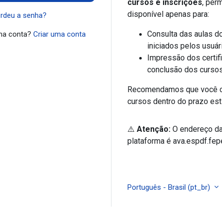
cursos e inscrições
, per
disponível apenas para:
rdeu a senha?
Consulta das aulas do
ma conta?
Criar uma conta
iniciados pelos usuár
Impressão dos certif
conclusão dos cursos
Recomendamos que você c
cursos dentro do prazo est
⚠️
Atenção:
O endereço da
plataforma é ava.espdf.fep
Português - Brasil ‎(pt_br)‎