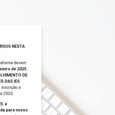
EAPSUS
RSOS NESTA
ataforma devem
aneiro de 2025
.
LHIMENTO DE
S DAS IES
 inscrição e
 de 2025.
25
,
a
ada para novos