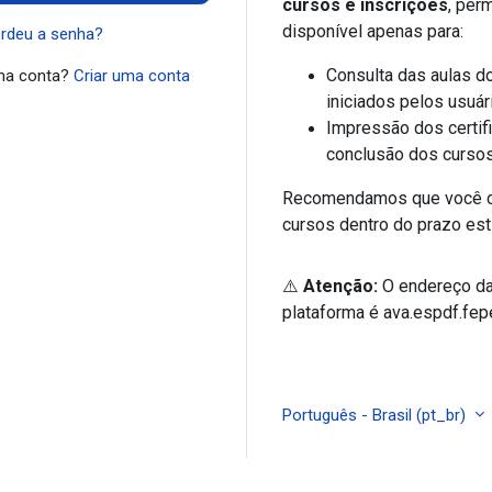
cursos e inscrições
, per
disponível apenas para:
rdeu a senha?
Consulta das aulas do
ma conta?
Criar uma conta
iniciados pelos usuár
Impressão dos certif
conclusão dos cursos
Recomendamos que você c
cursos dentro do prazo est
⚠️
Atenção:
O endereço da
plataforma é ava.espdf.fep
Português - Brasil ‎(pt_br)‎