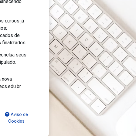
manecendo
s cursos já
ios;
icados de
 finalizados.
onclua seus
ipulado.
 nova
ecs.edu.br
Aviso de
Cookies