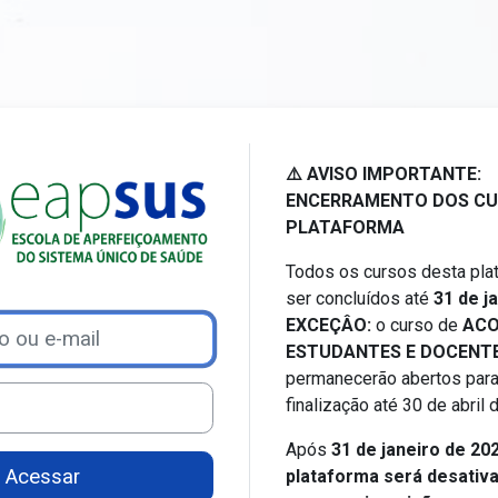
Acesso a Ensino a distância 
⚠️ AVISO IMPORTANTE:
ENCERRAMENTO DOS CU
PLATAFORMA
Todos os cursos desta pl
ser concluídos até
31 de j
EXCEÇÂO:
o curso de
ACO
ar nova conta
e-mail
ESTUDANTES E DOCENTE
permanecerão abertos para
finalização até 30 de abril
Após
31 de janeiro de 20
Acessar
plataforma será desativ