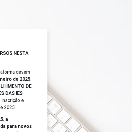
EAPSUS
RSOS NESTA
ataforma devem
aneiro de 2025
.
LHIMENTO DE
S DAS IES
 inscrição e
 de 2025.
25
,
a
ada para novos