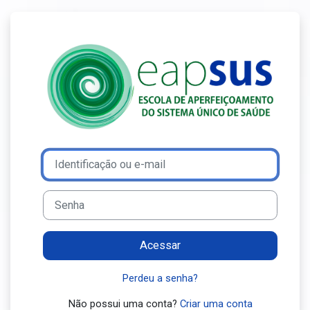
Ir para o conteúdo principal
Acesso a Ensin
Avançar para criar nova conta
Identificação ou e-mail
Senha
Acessar
Perdeu a senha?
Não possui uma conta?
Criar uma conta