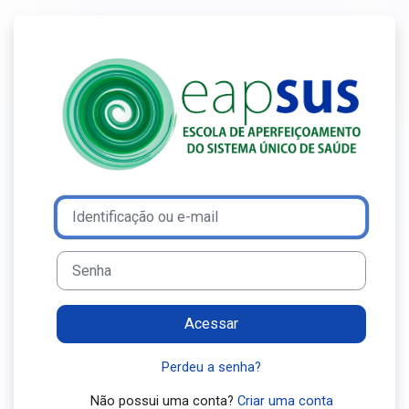
Ir para o conteúdo principal
Acesso a Ensin
Avançar para criar nova conta
Identificação ou e-mail
Senha
Acessar
Perdeu a senha?
Não possui uma conta?
Criar uma conta