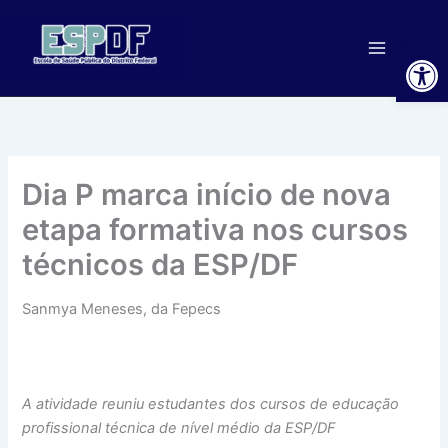
Ir
para
Ab
o
conteúdo
Dia P marca início de nova
etapa formativa nos cursos
técnicos da ESP/DF
Sanmya Meneses, da Fepecs
A atividade reuniu estudantes dos cursos de educação
profissional técnica de nível médio da ESP/DF