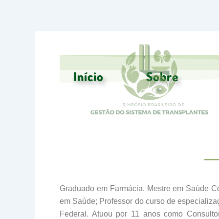
Ir
para
o
conteúdo
Início
Sobre
J
Graduado em Farmácia. Mestre em Saúde Cole
em Saúde; Professor do curso de especializaç
Federal. Atuou por 11 anos como Consulto