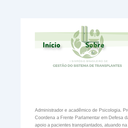
Ir
para
o
conteúdo
Início
Sobre
Administrador e acadêmico de Psicologia. Pre
Coordena a Frente Parlamentar em Defesa da
apoio a pacientes transplantados, atuando na 