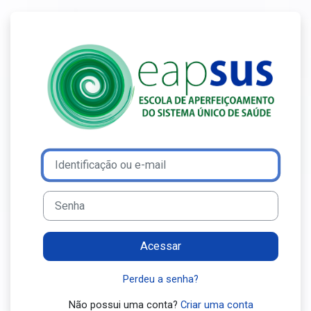
Ir para o conteúdo principal
Acesso a Ensin
Avançar para criar nova conta
Identificação ou e-mail
Senha
Acessar
Perdeu a senha?
Não possui uma conta?
Criar uma conta