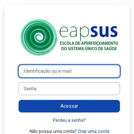
Ir para o conteúdo principal
Acesso a Ensin
Avançar para criar nova conta
Identificação ou e-mail
Senha
Acessar
Perdeu a senha?
Não possui uma conta?
Criar uma conta