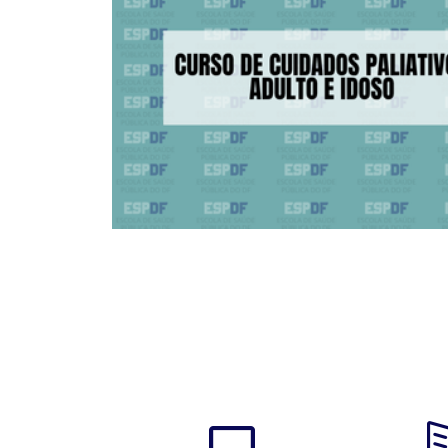
e graduando da
des, escolas