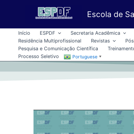
Ir
para
Escola de Sa
o
conteúdo
Início
ESPDF
Secretaria Acadêmica
Residência Multiprofissional
Revistas
Pós
Pesquisa e Comunicação Científica
Treinament
Processo Seletivo
Portuguese
▼