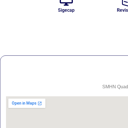
Sigecap
Revi
SMHN Quadra 