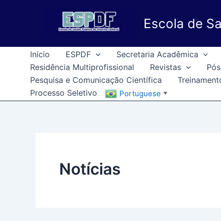
Ir
para
Escola de Sa
o
conteúdo
Início
ESPDF
Secretaria Acadêmica
Residência Multiprofissional
Revistas
Pós
Pesquisa e Comunicação Científica
Treinament
Processo Seletivo
Portuguese
▼
Notícias