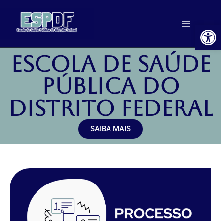
Ir
para
Ab
o
conteúdo
Escola de Saúde
Pública DO
DISTRITO FEDERAL
SAIBA MAIS