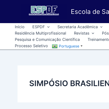
Ir
para
Escola de Sa
o
conteúdo
Início
ESPDF
Secretaria Acadêmica
Residência Multiprofissional
Revistas
Pós
Pesquisa e Comunicação Científica
Treinament
Processo Seletivo
Portuguese
▼
SIMPÓSIO BRASILIE