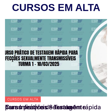
CURSOS EM ALTA
CURSOS EM ALTA
C
Curso prático de testagem rápida para Infecções Sexualmente Transmissíveis – Turma 1
Curso de Atualizaçã