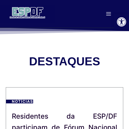
Ir
para
Ab
o
conteúdo
DESTAQUES
NOTÍCIAS
Residentes da ESP/DF
participam de Fórum Nacional